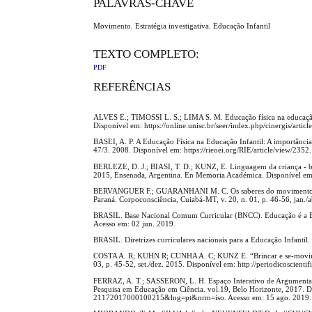
PALAVRAS-CHAVE
Movimento. Estratégia investigativa. Educação Infantil
TEXTO COMPLETO:
PDF
REFERÊNCIAS
ALVES E.; TIMOSSI L. S.; LIMA S. M. Educação física na educação i
Disponível em: https://online.unisc.br/seer/index.php/cinergis/art
BASEI, A. P. A Educação Física na Educação Infantil: A importânci
47/3. 2008. Disponível em: https://rieoei.org/RIE/article/view/235
BERLEZE, D. J.; BIASI, T. D.; KUNZ, E. Linguagem da criança - br
2015, Ensenada, Argentina. En Memoria Académica. Disponível em:
BERVANGUER F.; GUARANHANI M. C. Os saberes do movimento do cor
Paraná. Corpoconsciência, Cuiabá-MT, v. 20, n. 01, p. 46-56, jan./a
BRASIL. Base Nacional Comum Curricular (BNCC). Educação é a B
Acesso em: 02 jun. 2019.
BRASIL. Diretrizes curriculares nacionais para a Educação Infantil
COSTA A. R; KUHN R; CUNHA A. C; KUNZ E. “Brincar e se-moviment
03, p. 45-52, set./dez. 2015. Disponível em: http://periodicoscient
FERRAZ, A. T.; SASSERON, L. H. Espaço Interativo de Argumentação
Pesquisa em Educação em Ciência. vol.19, Belo Horizonte, 2017. Di
21172017000100215&lng=pt&nrm=iso. Acesso em: 15 ago. 2019.