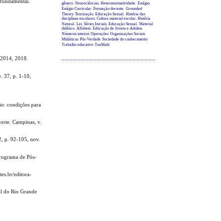
fundamental.
gênero. Neurociências. Heteronormatividade.
Estágio.
Estágio Curricular. Formação docente.
Grounded
Theory. Teorização. Educação Sexual.
História das
disciplinas escolares. Cultura material escolar. História
Natural.
Lei. Séries Iniciais. Educação Sexual.
Material
didático. Alfabeto. Educação de Jovens e Adultos.
Números inteiros
Operações
Organizações Sociais
Midiáticas
Pós-Verdade
Sociedade do conhecimento
Trabalho educativo
TuxMath
3-2014, 2018.
. 37, p. 1-10,
ão: condições para
orte. Campinas, v.
2, p. 92-105, nov.
Programa de Pós-
es.br/editora-
al do Rio Grande