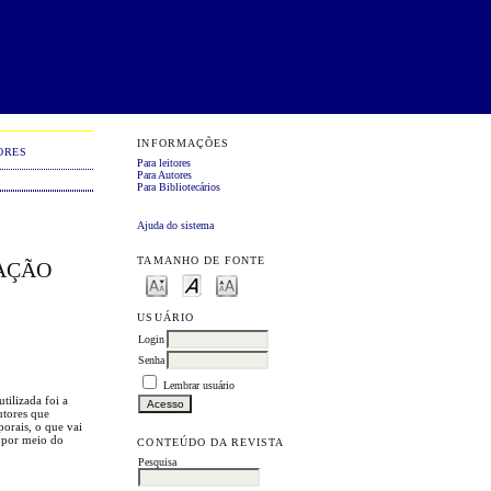
INFORMAÇÕES
ORES
Para leitores
Para Autores
Para Bibliotecários
Ajuda do sistema
TAMANHO DE FONTE
CAÇÃO
USUÁRIO
Login
Senha
Lembrar usuário
tilizada foi a
utores que
orais, o que vai
o por meio do
CONTEÚDO DA REVISTA
Pesquisa