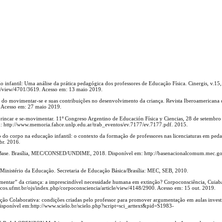
nfantil: Uma análise da prática pedagógica dos professores de Educação Física. Cinergis, v.15,
icle/view/4701/3619. Acesso em: 13 maio 2019.
a do movimentar-se e suas contribuições no desenvolvimento da criança. Revista Iberoamericana 
2. Acesso em: 27 maio 2019.
incar e se-movimentar. 11º Congreso Argentino de Educación Física y Ciencias, 28 de setembro
 http://www.memoria.fahce.unlp.edu.ar/trab_eventos/ev.7177/ev.7177.pdf. 2015.
po na educação infantil: o contexto da formação de professores nas licenciaturas em pedag
br. 2016.
ase. Brasília, MEC/CONSED/UNDIME, 2018. Disponível em: http://basenacionalcomum.mec.gov
. Ministério da Educação. Secretaria de Educação Básica/Brasília: MEC, SEB, 2010.
ar” da criança: a imprescindível necessidade humana em extinção? Corpoconsciência, Cuiabá
ificos.ufmt.br/ojs/index.php/corpoconsciencia/article/view/4148/2900. Acesso em: 15 out. 2019.
 Colaborativa: condições criadas pelo professor para promover argumentação em aulas investi
sponível em:http://www.scielo.br/scielo.php?script=sci_arttext&pid=S1983-