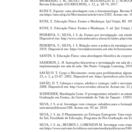
MIORANDO, T. M.; SILVA J. S. da. NEUENFELDT D. J.; SCHUCK R.
Revista Educação (GUARULHOS), v. 12, p. 58-74, 2017.
KUNZ E. Esporte: uma abordagem com a fenomenologia. Revista M
em:https://seer.ufrgs.br/Movimento/article/view/2503. Acesso em: 1
KUNZ, E. Educação Física: Ensino e Mudanças. Ijuí Unijuí, RS. 19
KUNZ, E. Educação Física: Ensino e Mudanças. 3. ed. Ijuí: Unijuí,
PEDERIVA, V.; SILVA, J. S. da. Ensino por investigação: um estudo c
Disponível em: http://www.criticaeducativa.ufscar.br/index.php/crit
PEDERIVA, V.; SILVA, J. S. Relação entre a prática da estratégia inv
2019. Disponível em: https://revistahorizontes.usf.edu.br/horizontes
SANTIN, S. Educação Física: uma abordagem filosófica da corporeid
SASSERON, L. H. Interações discursivas e investigação em sala de a
implementação em sala de aula. São Paulo: Cengage Learning, 2016
SAYÃO D. T. Corpo e Movimento: notas para problematizar algumas q
23, n. 2, p.55-67. 2002. Disponível em: https://periodicos.ufsc.br/
SAYÃO, D. T. Cabeças e corpos, adultos e crianças: cadê o movimen
2008. Disponível em: http://www.reveduc.ufscar.br. Acesso em: 22 
SCHNEIDER, Mariângela Costa. O protagonismo infantil e as estrat
Graduação em Ensino, da Universidade do Vale do Taquari - UNIV
SILVA, J. S. et al. Investigar com crianças: subsídios para a forma
univates/publicacao/166. Acesso em: 05 set. 2019.
SILVA, J. S. da. O Planejamento no Enfoque Emergente: Uma expe
do Sul, Faculdade de Educação, Programa de Pós-Graduação em Ed
SILVA, J. S. da.; BEUREN J.; LORENZON M. Investigar com crianç
em:https://www.univates.br/editora-univates/media/publicacoes/166