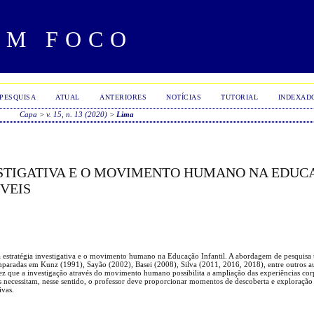
EM FOCO
PESQUISA
ATUAL
ANTERIORES
NOTÍCIAS
TUTORIAL
INDEXAD
Capa
>
v. 15, n. 13 (2020)
>
Lima
ESTIGATIVA E O MOVIMENTO HUMANO NA EDU
VEIS
da estratégia investigativa e o movimento humano na Educação Infantil. A abordagem de pesquisa u
e amparadas em Kunz (1991), Sayão (2002), Basei (2008), Silva (2011, 2016, 2018), entre outros a
ez que a investigação através do movimento humano possibilita a ampliação das experiências corp
is necessitam, nesse sentido, o professor deve proporcionar momentos de descoberta e exploraçã
ivas.