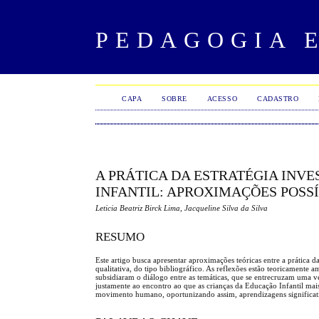
PEDAGOGIA 
CAPA
SOBRE
ACESSO
CADASTRO
A PRÁTICA DA ESTRATÉGIA INV
INFANTIL: APROXIMAÇÕES POSSÍ
Leticia Beatriz Birck Lima, Jacqueline Silva da Silva
RESUMO
Este artigo busca apresentar aproximações teóricas entre a prática 
qualitativa, do tipo bibliográfico. As reflexões estão teoricament
subsidiaram o diálogo entre as temáticas, que se entrecruzam uma v
justamente ao encontro ao que as crianças da Educação Infantil ma
movimento humano, oportunizando assim, aprendizagens significat