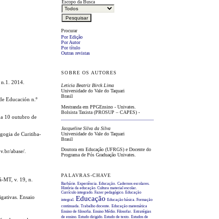
Escopo da Busca
Procurar
Por Edição
Por Autor
Por título
Outras revistas
SOBRE OS AUTORES
 n.1. 2014.
Leticia Beatriz Birck Lima
Universidade do Vale do Taquari
Brasil
de Educación n.º
Mestranda em PPGEnsino - Univates.
Bolsista Taxista (PROSUP – CAPES) -
 a 10 outubro de
Jacqueline Silva da Silva
Universidade do Vale do Taquari
ogia de Curitiba-
Brasil
Doutora em Educação (UFRGS) e Docente do
.br/abase/.
Programa de Pós Graduação Univates.
PALAVRAS-CHAVE
-MT, v. 19, n.
Barbárie. Experiência. Educação.
Cadernos escolares.
História da educação. Cultura material escolar.
Currículo integrado. Fazer pedagógico. Educação
gativas. Ensaio
Educação
integral.
Educação básica. Formação
continuada. Trabalho docente.
Educação matemática
Ensino de filosofia. Ensino Médio. Filosofar.
Estratégias
de ensino. Estudo dirigido. Estudo de texto.
Estudos de