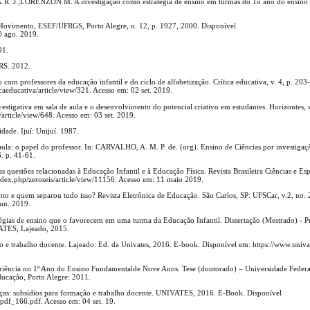
 J.;LORENZON M. A investigação como estratégia de ensino em turmas do 1o ano do ensino 
ovimento, ESEF/UFRGS, Porto Alegre, n. 12, p. 1927, 2000. Disponível
0 ago. 2019.
91.
 RS. 2012.
om professores da educação infantil e do ciclo de alfabetização. Crítica educativa, v. 4, p. 20
icaeducativa/article/view/321. Acesso em: 02 set. 2019.
estigativa em sala de aula e o desenvolvimento do potencial criativo em estudantes. Horizontes, v
/article/view/648. Acesso em: 03 set. 2019.
ade. Ijuí: Unijuí. 1987.
ula: o papel do professor. In: CARVALHO, A. M. P. de. (org). Ensino de Ciências por investigaç
. p. 41-61.
uestões relacionadas à Educação Infantil e à Educação Física. Revista Brasileira Ciências e Esp
index.php/zeroseis/article/view/11156. Acesso em: 11 maio 2019.
to e quem separou tudo isso? Revista Eletrônica de Educação. São Carlos, SP: UFSCar, v.2, no. 
jun. 2019.
égias de ensino que o favorecem em uma turma da Educação Infantil. Dissertação (Mestrado) - 
ATES, Lajeado, 2015.
ção e trabalho docente. Lajeado: Ed. da Univates, 2016. E-book. Disponível em: https://www.univat
riência no 1º Ano do Ensino Fundamentalde Nove Anos. Tese (doutorado) – Universidade Feder
ucação, Porto Alegre: 2011.
as: subsídios para formação e trabalho docente. UNIVATES, 2016. E-Book. Disponível
/pdf_166.pdf. Acesso em: 04 set. 19.