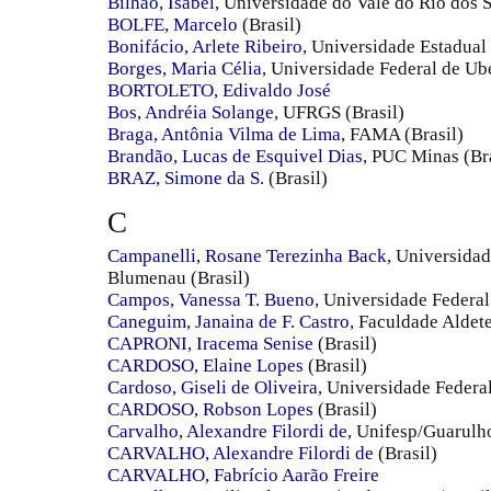
Bilhão, Isabel
, Universidade do Vale do Rio dos S
BOLFE, Marcelo
(Brasil)
Bonifácio, Arlete Ribeiro
, Universidade Estadua
Borges, Maria Célia
, Universidade Federal de Ube
BORTOLETO, Edivaldo José
Bos, Andréia Solange
, UFRGS (Brasil)
Braga, Antônia Vilma de Lima
, FAMA (Brasil)
Brandão, Lucas de Esquivel Dias
, PUC Minas (Bra
BRAZ, Simone da S.
(Brasil)
C
Campanelli, Rosane Terezinha Back
, Universida
Blumenau (Brasil)
Campos, Vanessa T. Bueno
, Universidade Federal
Caneguim, Janaina de F. Castro
, Faculdade Aldet
CAPRONI, Iracema Senise
(Brasil)
CARDOSO, Elaine Lopes
(Brasil)
Cardoso, Giseli de Oliveira
, Universidade Federal
CARDOSO, Robson Lopes
(Brasil)
Carvalho, Alexandre Filordi de
, Unifesp/Guarulho
CARVALHO, Alexandre Filordi de
(Brasil)
CARVALHO, Fabrício Aarão Freire