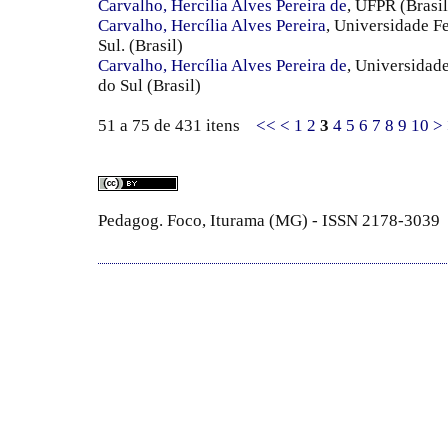
Carvalho, Hercilia Alves Pereira de
, UFPR (Brasil
Carvalho, Hercília Alves Pereira
, Universidade F
Sul. (Brasil)
Carvalho, Hercília Alves Pereira de
, Universidad
do Sul (Brasil)
51 a 75 de 431 itens
<<
<
1
2
3
4
5
6
7
8
9
10
>
Pedagog. Foco, Iturama (MG) - ISSN 2178-3039