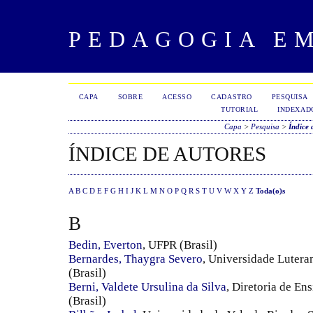
PEDAGOGIA E
CAPA
SOBRE
ACESSO
CADASTRO
PESQUISA
TUTORIAL
INDEXAD
Capa
>
Pesquisa
>
Índice 
ÍNDICE DE AUTORES
A
B
C
D
E
F
G
H
I
J
K
L
M
N
O
P
Q
R
S
T
U
V
W
X
Y
Z
Toda(o)s
B
Bedin, Everton
, UFPR (Brasil)
Bernardes, Thaygra Severo
, Universidade Lutera
(Brasil)
Berni, Valdete Ursulina da Silva
, Diretoria de E
(Brasil)