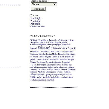
Escopo da Busca
Procurar
Por Edição
Por Autor
Por título
Outras revistas
PALAVRAS-CHAVE
Barbárie. Experiência. Educação.
Cadernos escolares.
História da educação. Cultura material escolar.
Currículo integrado. Fazer pedagógico. Educação
Educação
integral.
Educação básica. Formação
continuada. Trabalho docente.
Educação matemática
Ensino de filosofia. Ensino Médio. Filosofar.
Estratégias
de ensino. Estudo dirigido. Estudo de texto.
Estudos de
gênero. Neurociências. Heteronormatividade.
Estágio.
Estágio Curricular. Formação docente.
Grounded
Theory. Teorização. Educação Sexual.
História das
disciplinas escolares. Cultura material escolar. História
Natural.
Lei. Séries Iniciais. Educação Sexual.
Material
didático. Alfabeto. Educação de Jovens e Adultos.
Números inteiros
Operações
Organizações Sociais
Midiáticas
Pós-Verdade
Sociedade do conhecimento
Trabalho educativo
TuxMath