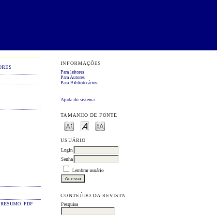
INFORMAÇÕES
ORES
Para leitores
Para Autores
Para Bibliotecários
Ajuda do sistema
TAMANHO DE FONTE
USUÁRIO
Login
Senha
Lembrar usuário
CONTEÚDO DA REVISTA
RESUMO
PDF
Pesquisa