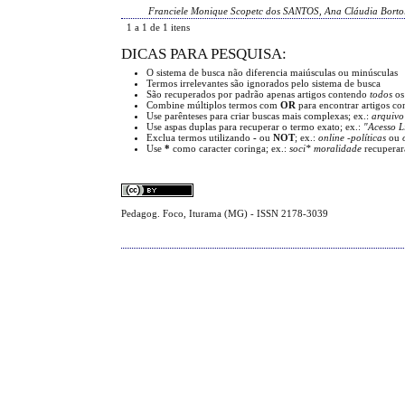
Franciele Monique Scopetc dos SANTOS, Ana Cláudia Borto
1 a 1 de 1 itens
DICAS PARA PESQUISA:
O sistema de busca não diferencia maiúsculas ou minúsculas
Termos irrelevantes são ignorados pelo sistema de busca
São recuperados por padrão apenas artigos contendo
todos
os
Combine múltiplos termos com
OR
para encontrar artigos c
Use parênteses para criar buscas mais complexas; ex.:
arquivo
Use aspas duplas para recuperar o termo exato; ex.:
"Acesso L
Exclua termos utilizando
-
ou
NOT
; ex.:
online -políticas
ou
Use
*
como caracter coringa; ex.:
soci* moralidade
recuperar
Pedagog. Foco, Iturama (MG) - ISSN 2178-3039