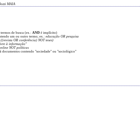
lozzi MAIA
 termos de busca (ex.:
AND
é implícito)
ontendo um ou outro termo; ex.:
educação OR pesquisa
 ((revista OR conferência) NOT teses)
ivre à informação"
online NOT políticas
á documentos contendo "sociedade" ou "sociológico"