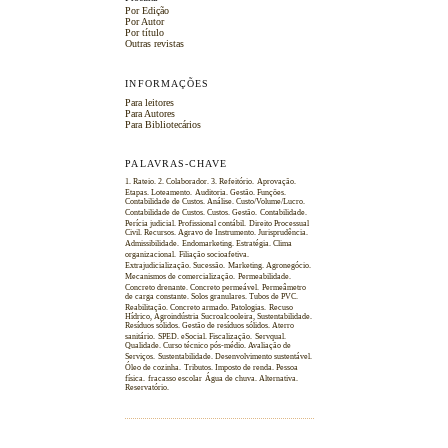
Por Edição
Por Autor
Por título
Outras revistas
INFORMAÇÕES
Para leitores
Para Autores
Para Bibliotecários
PALAVRAS-CHAVE
1. Rateio. 2. Colaborador. 3. Refeitório.
Aprovação.
Etapas. Loteamento.
Auditoria. Gestão. Funções.
Contabilidade de Custos. Análise. Custo/Volume/Lucro.
Contabilidade de Custos. Custos. Gestão.
Contabilidade.
Perícia judicial. Profissional contábil.
Direito Processual
Civil. Recursos. Agravo de Instrumento. Jurisprudência.
Admissibilidade.
Endomarketing. Estratégia. Clima
organizacional.
Filiação socioafetiva.
Extrajudicialização. Sucessão.
Marketing. Agronegócio.
Mecanismos de comercialização.
Permeabilidade.
Concreto drenante. Concreto permeável.
Permeâmetro
de carga constante. Solos granulares. Tubos de PVC.
Reabilitação. Concreto armado. Patologias.
Recuso
Hídrico, Agroindústria Sucroalcooleira, Sustentabilidade.
Resíduos sólidos. Gestão de resíduos sólidos. Aterro
sanitário.
SPED. eSocial. Fiscalização.
Servqual.
Qualidade. Curso técnico pós-médio. Avaliação de
Serviços.
Sustentabilidade. Desenvolvimento sustentável.
Óleo de cozinha.
Tributos. Imposto de renda. Pessoa
física.
fracasso escolar
Água de chuva. Alternativa.
Reservatório.