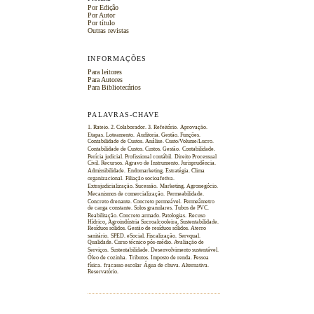
Por Edição
Por Autor
Por título
Outras revistas
INFORMAÇÕES
Para leitores
Para Autores
Para Bibliotecários
PALAVRAS-CHAVE
1. Rateio. 2. Colaborador. 3. Refeitório.
Aprovação.
Etapas. Loteamento.
Auditoria. Gestão. Funções.
Contabilidade de Custos. Análise. Custo/Volume/Lucro.
Contabilidade de Custos. Custos. Gestão.
Contabilidade.
Perícia judicial. Profissional contábil.
Direito Processual
Civil. Recursos. Agravo de Instrumento. Jurisprudência.
Admissibilidade.
Endomarketing. Estratégia. Clima
organizacional.
Filiação socioafetiva.
Extrajudicialização. Sucessão.
Marketing. Agronegócio.
Mecanismos de comercialização.
Permeabilidade.
Concreto drenante. Concreto permeável.
Permeâmetro
de carga constante. Solos granulares. Tubos de PVC.
Reabilitação. Concreto armado. Patologias.
Recuso
Hídrico, Agroindústria Sucroalcooleira, Sustentabilidade.
Resíduos sólidos. Gestão de resíduos sólidos. Aterro
sanitário.
SPED. eSocial. Fiscalização.
Servqual.
Qualidade. Curso técnico pós-médio. Avaliação de
Serviços.
Sustentabilidade. Desenvolvimento sustentável.
Óleo de cozinha.
Tributos. Imposto de renda. Pessoa
física.
fracasso escolar
Água de chuva. Alternativa.
Reservatório.