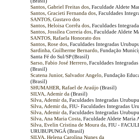
(Brasil)
Santos, Gabriel Freitas dos
, Faculdade Aldete Ma
Santos, Gracieti Fernanda dos
, Faculdades Integr
SANTOS, Gustavo dos
Santos, Heloisa Corrêa dos
, Faculdades Integrad
Santos, Jossilea Correia dos
, Faculdade Aldete M
SANTOS, Rafaela Honorato dos
Santos, Rose dos
, Faculdades Integradas Urubupu
Sardinha, Guilherme Bernardo
, Fundação Munici
Santa Fé do Sul/SP (Brasil)
Sarso, Fabio José Herrero
, Faculdades Integrada
(Brasil)
Scatena Junior, Salvador Angelo
, Fundação Educa
(Brasil)
SHUMAHER, Rafael de Araújo
(Brasil)
SILVA, Ademir da
(Brasil)
Silva, Ademir da
, Faculdades Integradas Urubupu
Silva, Ademir da
, FIU- Faculdades Integradas Ur
Silva, Ademir da
, Faculdades Integradas Urubupu
Silva, Ana Maria Costa
, Faculdade Aldete Maria 
Silva, Evelin Cristina de Moura da
, FIU - FAC
URUBUPUNGÁ (Brasil)
SILVA, Helena Carolina Nunes da