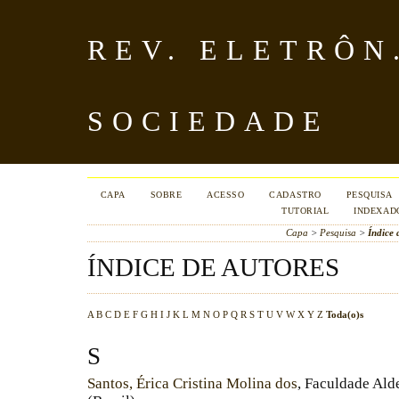
REV. ELETRÔN
SOCIEDADE
CAPA
SOBRE
ACESSO
CADASTRO
PESQUISA
TUTORIAL
INDEXAD
Capa
>
Pesquisa
>
Índice 
ÍNDICE DE AUTORES
A
B
C
D
E
F
G
H
I
J
K
L
M
N
O
P
Q
R
S
T
U
V
W
X
Y
Z
Toda(o)s
S
Santos, Érica Cristina Molina dos
, Faculdade Al