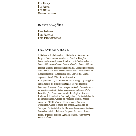
Por Edição
Por Autor
Por título
Outras revistas
INFORMAÇÕES
Para leitores
Para Autores
Para Bibliotecários
PALAVRAS-CHAVE
1. Rateio. 2. Colaborador. 3. Refeitório.
Aprovação.
Etapas. Loteamento.
Auditoria. Gestão. Funções.
Contabilidade de Custos. Análise. Custo/Volume/Lucro.
Contabilidade de Custos. Custos. Gestão.
Contabilidade.
Perícia judicial. Profissional contábil.
Direito Processual
Civil. Recursos. Agravo de Instrumento. Jurisprudência.
Admissibilidade.
Endomarketing. Estratégia. Clima
organizacional.
Filiação socioafetiva.
Extrajudicialização. Sucessão.
Marketing. Agronegócio.
Mecanismos de comercialização.
Permeabilidade.
Concreto drenante. Concreto permeável.
Permeâmetro
de carga constante. Solos granulares. Tubos de PVC.
Reabilitação. Concreto armado. Patologias.
Recuso
Hídrico, Agroindústria Sucroalcooleira, Sustentabilidade.
Resíduos sólidos. Gestão de resíduos sólidos. Aterro
sanitário.
SPED. eSocial. Fiscalização.
Servqual.
Qualidade. Curso técnico pós-médio. Avaliação de
Serviços.
Sustentabilidade. Desenvolvimento sustentável.
Óleo de cozinha.
Tributos. Imposto de renda. Pessoa
física.
fracasso escolar
Água de chuva. Alternativa.
Reservatório.