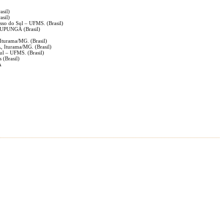
asil)
asil)
sso do Sul – UFMS. (Brasil)
PUNGÁ (Brasil)
)
Iturama/MG. (Brasil)
, Iturama/MG. (Brasil)
ul – UFMS. (Brasil)
 (Brasil)
A