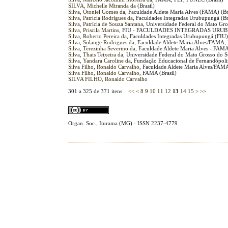
SILVA, Michelle Miranda da
(Brasil)
Silva, Otoniel Gomes da
, Faculdade Aldete Maria Alves (FAMA) (Br
Silva, Patricia Rodrigues da
, Faculdades Integradas Urubupungá (Br
Silva, Patrícia de Souza Santana
, Universidade Federal do Mato Gro
Silva, Priscila Martins
, FIU - FACULDADES INTEGRADAS URUBU
Silva, Roberto Pereira da
, Faculdades Integradas Urubupungá (FIU
Silva, Solange Rodrigues da
, Faculdade Aldete Maria Alves/FAMA, 
Silva, Terezinha Severino da
, Faculdade Aldete Maria Alves - FAMA
Silva, Thais Teixeira da
, Universidade Federal do Mato Grosso do S
Silva, Yandara Caroline da
, Fundação Educacional de Fernandópolis
Silva Filho, Ronaldo Carvalho
, Faculdade Aldete Maria Alves/FAM
Silva Filho, Ronaldo Carvalho
, FAMA (Brasil)
SILVA FILHO, Ronaldo Carvalho
301 a 325 de 371 itens
<<
<
8
9
10
11
12
13
14
15
>
>>
Organ. Soc., Iturama (MG) - ISSN 2237-4779