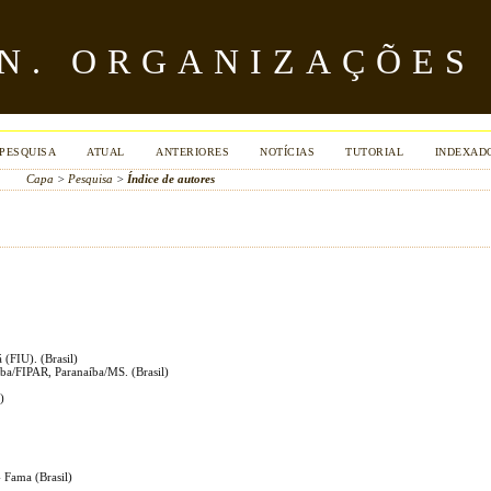
ÔN. ORGANIZAÇÕES
PESQUISA
ATUAL
ANTERIORES
NOTÍCIAS
TUTORIAL
INDEXAD
Capa
>
Pesquisa
>
Índice de autores
(FIU). (Brasil)
íba/FIPAR, Paranaíba/MS. (Brasil)
)
- Fama (Brasil)