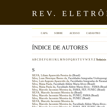
REV. ELETR
CAPA
SOBRE
ACESSO
CADASTRO
ÍNDICE DE AUTORES
A
B
C
D
E
F
G
H
I
J
K
L
M
N
O
P
Q
R
S
T
U
V
W
X
Y
Z
Toda(o)s
S
SILVA, Liliam Aparecida Pereira da
(Brasil)
Silva, Luan Henrique Bueno da
, Faculdades Integradas Urubupungá 
Silva, Luiz Augusto Aparecido da
, Faculdades Integradas de Parana
Silva, Maisa Paula
, Faculdade Aldete Maria Alves (Brasil)
Silva, Maísa Paula da
, Faculdade Aldete Maria Alves - FAMA (Brasil
Silva, Marcelo Jacomini Moreira da
, FAMA; FEF; FUNEC (Brasil)
SILVA, Marcelo Jacomini Moreira da
(Brasil)
Silva, Marcelo Jacomini Moreira da
, FUNEC; FAMA (Brasil)
Silva, Marcelo Jacomini Moreira da
, FUNEC (Brasil)
SILVA, Marcelo Jacomini Moreira da
Silva, Marcelo Jacomini Moreira da
, Faculdade Aldete Maria Alves 
Silva, Marcelo Jacomini Moreira da
, FAMA, FEF, FUNEC (Brasil)