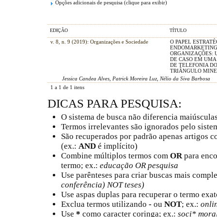
Opções adicionais de pesquisa (clique para exibir)
EDIÇÃO
TÍTULO
v. 8, n. 9 (2019): Organizações e Sociedade
O PAPEL ESTRATÉ
ENDOMARKETING
ORGANIZAÇÕES: 
DE CASO EM UMA
DE TELEFONIA D
TRIÂNGULO MINE
Jessica Candea Alves, Patrick Moreira Luz, Nélio da Siva Barbosa
1 a 1 de 1 itens
DICAS PARA PESQUISA:
O sistema de busca não diferencia maiúscula
Termos irrelevantes são ignorados pelo siste
São recuperados por padrão apenas artigos 
(ex.:
AND
é implícito)
Combine múltiplos termos com
OR
para enco
termo; ex.:
educação OR pesquisa
Use parênteses para criar buscas mais comple
conferência) NOT teses)
Use aspas duplas para recuperar o termo exat
Exclua termos utilizando
-
ou
NOT
; ex.:
onli
Use
*
como caracter coringa; ex.:
soci* mora