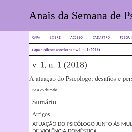
Anais da Semana de Ps
CAPA
SOBRE
ACESSO
CADASTRO
PESQUI
Capa
>
Edições anteriores
>
v. 1, n. 1 (2018)
v. 1, n. 1 (2018)
A atuação do Psicólogo: desafios e per
23 a 25 de maio
Sumário
Artigos
ATUAÇÃO DO PSICÓLOGO JUNTO ÀS MUL
DE VIOLÊNCIA DOMÉSTICA