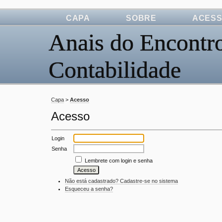
CAPA
SOBRE
ACES
Anais do Encontro
Contabilidade
Capa
>
Acesso
Acesso
Login
Senha
Lembrete com login e senha
Não está cadastrado? Cadastre-se no sistema
Esqueceu a senha?