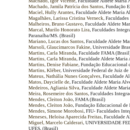
Machado, Igor Vicente
, Faculdade Aldete Maria 
Machado, Jamila Patrícia dos Santos
, Fundação E
Maciel, Hully Arantes
, Faculdade Aldete Maria A
Magalhães, Larissa Cristina Verneck
, Faculdades
Malheiros, Bruno Gustavo
, Faculdade Aldete Ma
Marcal, Murilo Honorato Lira
, Faculdades Integ
Paranaíba/MS. (Brasil)
Mariano, Lucas dos Santos
, Faculdade Aldete Ma
Marsoli, Glaucimarcos Fakine
, Universidade Bras
Martins, Carla Miranda
, Faculdade FAMA (Brasil
Martins, Carla Miranda
, Faculdade Aldete Maria
Martins, Denise Fabiane
, Fundação Educacional d
Martins, Kléber
, Universidade Federal de Juiz de
Mateus, Nathália Nunes Gonçalves
, Faculdade Al
Matos, Daycielle de
, Faculdade Aldete Maria Alv
Medeiros, Agliania Silva
, Faculdade Aldete Mari
Meira, Rosemeire dos Santos
, Faculdades Integr
Mendes, Cleiton João
, FAMA (Brasil)
Mendes, Cleiton João
, Fundação Educacional de 
Mendes, Simone Morobosi
, FIU- Faculdades Int
Meneses, Heloisa Aparecida Freitas
, Faculdade A
Miguel, Marcelo Calderari
, UNIVERSIDADE FE
UFES, (Brasil)