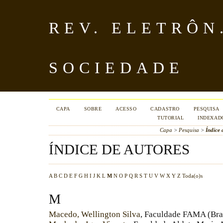
REV. ELETRÔN
SOCIEDADE
CAPA
SOBRE
ACESSO
CADASTRO
PESQUISA
TUTORIAL
INDEXAD
Capa
>
Pesquisa
>
Índice 
ÍNDICE DE AUTORES
A
B
C
D
E
F
G
H
I
J
K
L
M
N
O
P
Q
R
S
T
U
V
W
X
Y
Z
Toda(o)s
M
Macedo, Wellington Silva
, Faculdade FAMA (Bra