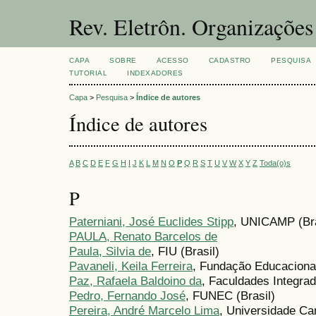
Rev. Eletrôn. Organizações
CAPA
SOBRE
ACESSO
CADASTRO
PESQUISA
TUTORIAL
INDEXADORES
Capa
>
Pesquisa
>
Índice de autores
Índice de autores
A
B
C
D
E
F
G
H
I
J
K
L
M
N
O
P
Q
R
S
T
U
V
W
X
Y
Z
Toda(o)s
P
Paterniani, José Euclides Stipp
, UNICAMP (Bra
PAULA, Renato Barcelos de
Paula, Silvia de
, FIU (Brasil)
Pavaneli, Keila Ferreira
, Fundação Educacional
Paz, Rafaela Baldoino da
, Faculdades Integra
Pedro, Fernando José
, FUNEC (Brasil)
Pereira, André Marcelo Lima
, Universidade Ca