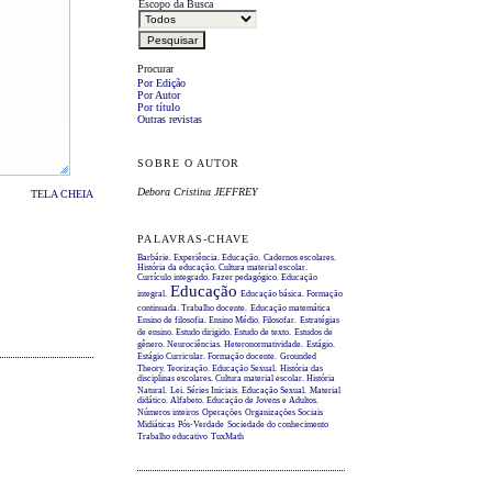
Escopo da Busca
Procurar
Por Edição
Por Autor
Por título
Outras revistas
SOBRE O AUTOR
Debora Cristina JEFFREY
TELA CHEIA
PALAVRAS-CHAVE
Barbárie. Experiência. Educação.
Cadernos escolares.
História da educação. Cultura material escolar.
Currículo integrado. Fazer pedagógico. Educação
Educação
integral.
Educação básica. Formação
continuada. Trabalho docente.
Educação matemática
Ensino de filosofia. Ensino Médio. Filosofar.
Estratégias
de ensino. Estudo dirigido. Estudo de texto.
Estudos de
gênero. Neurociências. Heteronormatividade.
Estágio.
Estágio Curricular. Formação docente.
Grounded
Theory. Teorização. Educação Sexual.
História das
disciplinas escolares. Cultura material escolar. História
Natural.
Lei. Séries Iniciais. Educação Sexual.
Material
didático. Alfabeto. Educação de Jovens e Adultos.
Números inteiros
Operações
Organizações Sociais
Midiáticas
Pós-Verdade
Sociedade do conhecimento
Trabalho educativo
TuxMath