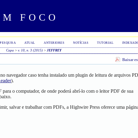
EM FOCO
PESQUISA
ATUAL
ANTERIORES
NOTÍCIAS
TUTORIAL
INDEXAD
Capa
>
v. 10, n. 3 (2015)
>
JEFFREY
Baixar e
no navegador caso tenha instalado um plugin de leitura de arquivos P
eader
).
F para o computador, de onde poderá abrí-lo com o leitor PDF de sua
baixo.
mir, salvar e trabalhar com PDFs, a Highwire Press oferece uma págin