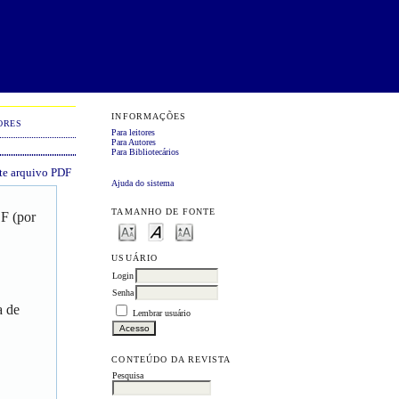
INFORMAÇÕES
ORES
Para leitores
Para Autores
Para Bibliotecários
ste arquivo PDF
Ajuda do sistema
TAMANHO DE FONTE
DF (por
USUÁRIO
Login
Senha
a de
Lembrar usuário
CONTEÚDO DA REVISTA
Pesquisa