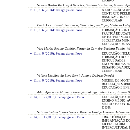
ENSINO
Simone Beatriz Reckziegel Henckes, Bárbara Scartezzini, Andreia A
v. 11, n. 6 (2016): Pedagogia em Foco
A EDUCAÇÃO AMB
CONTEXTO PRELI
BASE NACIONAL
CURRICULAR
Paulo Cesar Canato Santinelo, Marcia Regina Royer, Shalimar Cale
v. 11, n. 6 (2016): Pedagogia em Foco
FORMAÇÃO CONTI
PRÁTICA EDUCATI
DE EXPERIÊNCIA 
SECRETARIA MUNI
EDUCAÇÃO DE BA
Vera Mariza Regino Casério, Fernanda Carneiro Bechara Fantin, W
v. 11, n. 6 (2016): Pedagogia em Foco
EDUCAÇÃO INCLU
FORMAÇÃO DOCE
DIFICULDADES
ENCONTRADAS FR
DESAFIO DA ADE
CURRICULAR
Valdete Ursulina da Silva Berni, Juliana Dalbem Omodei
v. 11, n. 6 (2016): Pedagogia em Foco
MICHEL DE MONT
REFLEXÕES SOBR
EDUCAÇÃO E ENS
Adão Aparecido Molina, Conceição Solange Bution Perin, Juliara Dia
v. 14, n. 12 (2019): Pedagogia em Foco
EDUCAÇÃO SEXU
ENSINO MÉDIO: A
MÉTODOS CONTR
E ISTs
Sabrina Stefani Soares Gomes, Mariana Gontijo Oliveira, Juliana d
v. 14, n. 11 (2019): Pedagogia em Foco
TRAJETÓRIA DE
IMPLANTAÇÃO DO
LICENCIATURA
INTERCULTURAL 