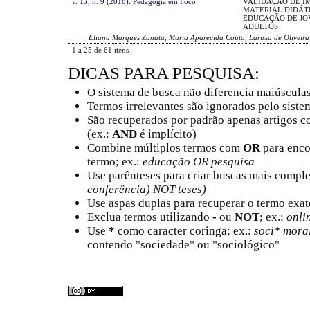
v. 13, n. 9 (2018): Pedagogia em Foco
VALIDAÇÃO DE I
MATERIAL DIDÁTI
EDUCAÇÃO DE JO
ADULTOS
Eliana Marques Zanata, Maria Aparecida Couto, Larissa de Oliveir
1 a 25 de 61 itens
DICAS PARA PESQUISA:
O sistema de busca não diferencia maiúscula
Termos irrelevantes são ignorados pelo siste
São recuperados por padrão apenas artigos 
(ex.:
AND
é implícito)
Combine múltiplos termos com
OR
para enco
termo; ex.:
educação OR pesquisa
Use parênteses para criar buscas mais comple
conferência) NOT teses)
Use aspas duplas para recuperar o termo exat
Exclua termos utilizando
-
ou
NOT
; ex.:
onli
Use
*
como caracter coringa; ex.:
soci* mora
contendo "sociedade" ou "sociológico"