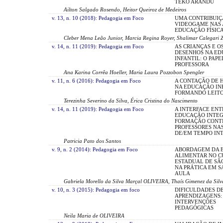
TEKO ARANDU
Ailton Salgado Rosendo, Heitor Queiroz de Medeiros
v. 13, n. 10 (2018): Pedagogia em Foco
UMA CONTRIBUIÇ
VIDEOGAME NAS 
EDUCAÇÃO FÍSIC
Cleber Mena Leão Junior, Marcia Regina Royer, Shalimar Calegari Za
v. 14, n. 11 (2019): Pedagogia em Foco
AS CRIANÇAS E O
DESENHOS NA E
INFANTIL: O PAPE
PROFESSORA
Ana Karina Corrêa Hoeller, Maria Laura Pozzobon Spengler
v. 11, n. 6 (2016): Pedagogia em Foco
A CONTAÇÃO DE H
NA EDUCAÇÃO INF
FORMANDO LEIT
Terezinha Severino da Silva, Érica Cristina do Nascimento
v. 14, n. 11 (2019): Pedagogia em Foco
A INTERFACE ENT
EDUCAÇÃO INTEG
FORMAÇÃO CONT
PROFESSORES NA
DE/EM TEMPO IN
Patricia Pato dos Santos
v. 9, n. 2 (2014): Pedagogia em Foco
ABORDAGEM DA 
ALIMENTAR NO C
ESTADUAL DE SÃ
NA PRÁTICA EM S
AULA
Gabriela Morello da Silva Marçal OLIVEIRA, Thaís Gimenez da S
v. 10, n. 3 (2015): Pedagogia em foco
DIFICULDADES D
APRENDIZAGENS:
INTERVENÇÕES
PEDAGÓGICAS
Neila Maria de OLIVEIRA