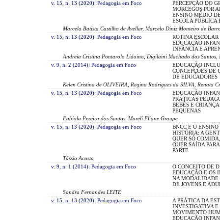
v. 15, n. 13 (2020): Pedagogia em Foco
PERCEPÇÃO DO G
MORCEGOS POR A
ENSINO MÉDIO D
ESCOLA PÚBLICA
Marcela Batista Castilho de Avellar, Marcelo Diniz Monteiro de Barr
v. 15, n. 13 (2020): Pedagogia em Foco
ROTINA ESCOLAR
EDUCAÇÃO INFAN
INFÂNCIA E APR
Andreia Cristina Pontarolo Lidoino, Digilaini Machado dos Santos, 
v. 9, n. 2 (2014): Pedagogia em Foco
EDUCAÇÃO INCLUS
CONCEPÇÕES DE 
DE EDUCADORES
Kelen Cristina de OLIVEIRA, Regina Rodrigues da SILVA, Renata C
v. 15, n. 13 (2020): Pedagogia em Foco
EDUCAÇÃO INFAN
PRÁTICAS PEDAG
BEBÊS E CRIANÇA
PEQUENAS
Fabíola Pereira dos Santos, Mareli Eliane Graupe
v. 15, n. 13 (2020): Pedagogia em Foco
BNCC E O ENSINO
HISTÓRIA: A GEN
QUER SÓ COMIDA,
QUER SAÍDA PAR
PARTE
Tássio Acosta
v. 9, n. 1 (2014): Pedagogia em Foco
O CONCEITO DE DI
EDUCAÇÃO E OS 
NA MODALIDADE
DE JOVENS E ADU
Sandra Fernandes LEITE
v. 15, n. 13 (2020): Pedagogia em Foco
A PRÁTICA DA ES
INVESTIGATIVA E
MOVIMENTO HUM
EDUCAÇÃO INFAN