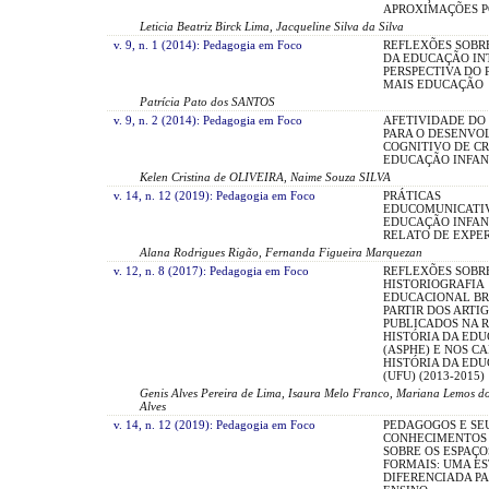
APROXIMAÇÕES P
Leticia Beatriz Birck Lima, Jacqueline Silva da Silva
v. 9, n. 1 (2014): Pedagogia em Foco
REFLEXÕES SOBR
DA EDUCAÇÃO IN
PERSPECTIVA DO
MAIS EDUCAÇÃO
Patrícia Pato dos SANTOS
v. 9, n. 2 (2014): Pedagogia em Foco
AFETIVIDADE DO
PARA O DESENVO
COGNITIVO DE C
EDUCAÇÃO INFAN
Kelen Cristina de OLIVEIRA, Naime Souza SILVA
v. 14, n. 12 (2019): Pedagogia em Foco
PRÁTICAS
EDUCOMUNICATIV
EDUCAÇÃO INFAN
RELATO DE EXPE
Alana Rodrigues Rigão, Fernanda Figueira Marquezan
v. 12, n. 8 (2017): Pedagogia em Foco
REFLEXÕES SOBRE
HISTORIOGRAFIA
EDUCACIONAL BR
PARTIR DOS ARTI
PUBLICADOS NA R
HISTÓRIA DA ED
(ASPHE) E NOS C
HISTÓRIA DA ED
(UFU) (2013-2015)
Genis Alves Pereira de Lima, Isaura Melo Franco, Mariana Lemos do
Alves
v. 14, n. 12 (2019): Pedagogia em Foco
PEDAGOGOS E SE
CONHECIMENTOS 
SOBRE OS ESPAÇO
FORMAIS: UMA E
DIFERENCIADA PA