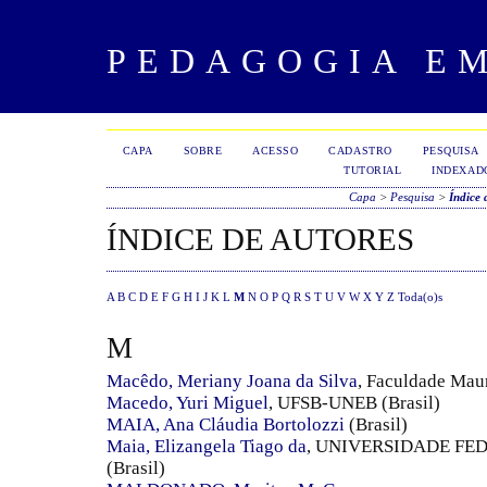
PEDAGOGIA E
CAPA
SOBRE
ACESSO
CADASTRO
PESQUISA
TUTORIAL
INDEXAD
Capa
>
Pesquisa
>
Índice 
ÍNDICE DE AUTORES
A
B
C
D
E
F
G
H
I
J
K
L
M
N
O
P
Q
R
S
T
U
V
W
X
Y
Z
Toda(o)s
M
Macêdo, Meriany Joana da Silva
, Faculdade Maur
Macedo, Yuri Miguel
, UFSB-UNEB (Brasil)
MAIA, Ana Cláudia Bortolozzi
(Brasil)
Maia, Elizangela Tiago da
, UNIVERSIDADE F
(Brasil)