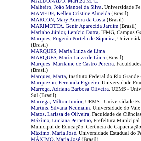
MALDONADO, Maritza M. C.
Malheiro, João Manoel da Silva
, Universidade Fe
MAMEDE, Kellen Cristine Almeida
(Brasil)
MARCON, Mary Aurora da Costa
(Brasil)
MARIMOTTA, Genir Aparecida Jardim
(Brasil)
Marinho Júnior, Lenício Dutra
, IFMG, Campus Go
Marques, Eugenia Portela de Siqueira
, Universid
(Brasil)
MARQUES, Maria Luiza de Lima
MARQUES, Maria Luiza de Lima
(Brasil)
Marques, Marilaine de Castro Pereira
, Faculdade
(Brasil)
Marques, Marta
, Instituto Federal do Rio Grand
Marquezan, Fernanda Figueira
, Universidade Fra
Marrega, Adriana Barbosa Oliveira
, UEMS - Univ
Sul (Brasil)
Marrega, Milton Junior
, UEMS - Universidade Est
Martins, Silvana Neumann
, Universidade do Vale
Matos, Larissa de Oliveira
, Faculdade de Ciências
Máximo, Luciana Perpetuo
, Prefeitura Municipal
Municipal de Educação, Gerência de Capacitação.
Máximo, Maria José
, Universidade Estadual do P
MÁXIMO, Maria José
(Brasil)