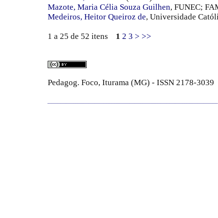
Mazote, Maria Célia Souza Guilhen
, FUNEC; FAM
Medeiros, Heitor Queiroz de
, Universidade Cató
1 a 25 de 52 itens
1
2
3
>
>>
Pedagog. Foco, Iturama (MG) - ISSN 2178-3039