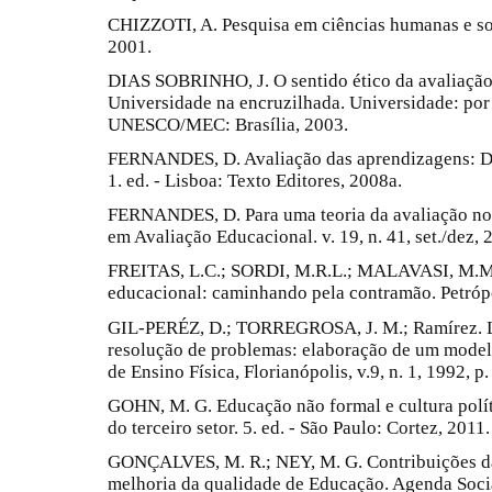
CHIZZOTI, A. Pesquisa em ciências humanas e soci
2001.
DIAS SOBRINHO, J. O sentido ético da avaliação
Universidade na encruzilhada. Universidade: por
UNESCO/MEC: Brasília, 2003.
FERNANDES, D. Avaliação das aprendizagens: Desaf
1. ed. - Lisboa: Texto Editores, 2008a.
FERNANDES, D. Para uma teoria da avaliação no
em Avaliação Educacional. v. 19, n. 41, set./dez, 
FREITAS, L.C.; SORDI, M.R.L.; MALAVASI, M.M.
educacional: caminhando pela contramão. Petrópo
GIL-PERÉZ, D.; TORREGROSA, J. M.; Ramírez. L.
resolução de problemas: elaboração de um modelo
de Ensino Física, Florianópolis, v.9, n. 1, 1992, p.
GOHN, M. G. Educação não formal e cultura polít
do terceiro setor. 5. ed. - São Paulo: Cortez, 2011.
GONÇALVES, M. R.; NEY, M. G. Contribuições da
melhoria da qualidade de Educação. Agenda Social.