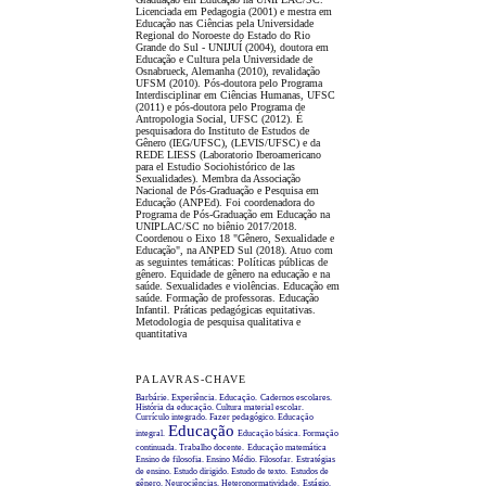
Licenciada em Pedagogia (2001) e mestra em
Educação nas Ciências pela Universidade
Regional do Noroeste do Estado do Rio
Grande do Sul - UNIJUÍ (2004), doutora em
Educação e Cultura pela Universidade de
Osnabrueck, Alemanha (2010), revalidação
UFSM (2010). Pós-doutora pelo Programa
Interdisciplinar em Ciências Humanas, UFSC
(2011) e pós-doutora pelo Programa de
Antropologia Social, UFSC (2012). É
pesquisadora do Instituto de Estudos de
Gênero (IEG/UFSC), (LEVIS/UFSC) e da
REDE LIESS (Laboratorio Iberoamericano
para el Estudio Sociohistórico de las
Sexualidades). Membra da Associação
Nacional de Pós-Graduação e Pesquisa em
Educação (ANPEd). Foi coordenadora do
Programa de Pós-Graduação em Educação na
UNIPLAC/SC no biênio 2017/2018.
Coordenou o Eixo 18 "Gênero, Sexualidade e
Educação", na ANPED Sul (2018). Atuo com
as seguintes temáticas: Políticas públicas de
gênero. Equidade de gênero na educação e na
saúde. Sexualidades e violências. Educação em
saúde. Formação de professoras. Educação
Infantil. Práticas pedagógicas equitativas.
Metodologia de pesquisa qualitativa e
quantitativa
PALAVRAS-CHAVE
Barbárie. Experiência. Educação.
Cadernos escolares.
História da educação. Cultura material escolar.
Currículo integrado. Fazer pedagógico. Educação
Educação
integral.
Educação básica. Formação
continuada. Trabalho docente.
Educação matemática
Ensino de filosofia. Ensino Médio. Filosofar.
Estratégias
de ensino. Estudo dirigido. Estudo de texto.
Estudos de
gênero. Neurociências. Heteronormatividade.
Estágio.