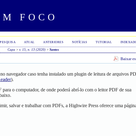
EM FOCO
PESQUISA
ATUAL
ANTERIORES
NOTÍCIAS
TUTORIAL
INDEXAD
Capa
>
v. 15, n. 13 (2020)
>
Santos
Baixar e
no navegador caso tenha instalado um plugin de leitura de arquivos P
eader
).
F para o computador, de onde poderá abrí-lo com o leitor PDF de sua
baixo.
mir, salvar e trabalhar com PDFs, a Highwire Press oferece uma págin