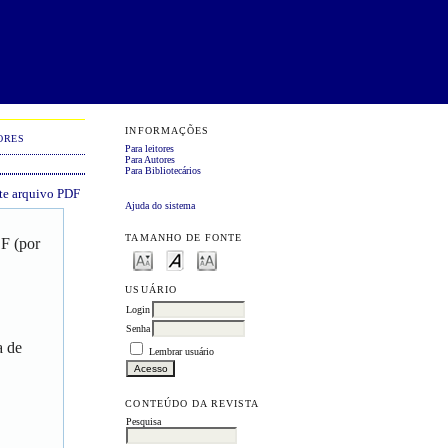
INFORMAÇÕES
ORES
Para leitores
Para Autores
Para Bibliotecários
ste arquivo PDF
Ajuda do sistema
TAMANHO DE FONTE
DF (por
USUÁRIO
Login
Senha
a de
Lembrar usuário
CONTEÚDO DA REVISTA
Pesquisa