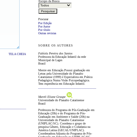
Escopo da Busca
Procurar
Por Edição
Por Autor
Por título
Outras revistas
SOBRE OS AUTORES
Fabíola Pereira dos Santos
TELA CHEIA
Professora da Educação Infantil da rede
Municipal de Lages
Brasil
Mestre em Educação.Possui graduação em
Letras pela Universidade do Planalto
Catarinense (1999) é Especialista em Prática
Pedagógica Numa Visão Psicopedagógica.
Tem experiência em Educação Infantil.
Mareli Eliane Graupe
Universidade do Planalto Catarinense
Brasil
Professora do Programa de Pós-Graduação em
Educação (20h) e do Programa de Pós-
Graduação em Ambiente e Saúde (20h) na
Universidade do Planalto Catarinense
(UNIPLAC/SC). Coordena o grupo de
pesquisa Gênero, Educação e Cidadania na
América Latina (GECAL/UNIPLAC).
Coordenadora Adjunta do Programa de Pós-
Graduação em Educação na UNIPLAC/SC.