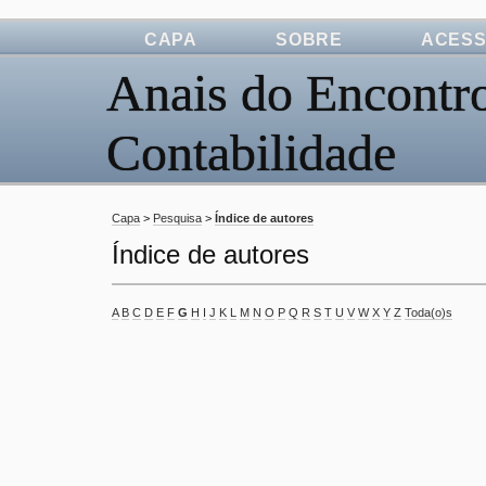
CAPA
SOBRE
ACES
Anais do Encontro
Contabilidade
Capa
>
Pesquisa
>
Índice de autores
Índice de autores
A
B
C
D
E
F
G
H
I
J
K
L
M
N
O
P
Q
R
S
T
U
V
W
X
Y
Z
Toda(o)s