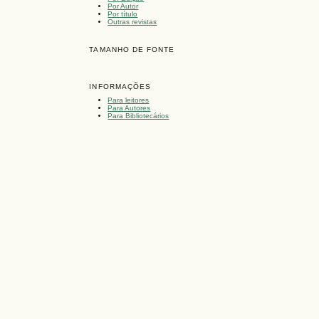
Por Autor
Por título
Outras revistas
TAMANHO DE FONTE
INFORMAÇÕES
Para leitores
Para Autores
Para Bibliotecários