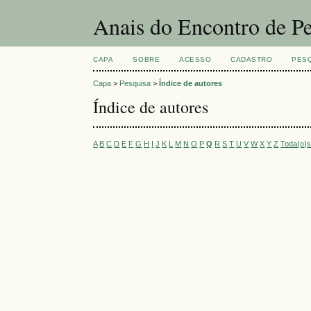
Anais do Encontro de Pe
CAPA
SOBRE
ACESSO
CADASTRO
PES
Capa
>
Pesquisa
>
Índice de autores
Índice de autores
A
B
C
D
E
F
G
H
I
J
K
L
M
N
O
P
Q
R
S
T
U
V
W
X
Y
Z
Toda(o)