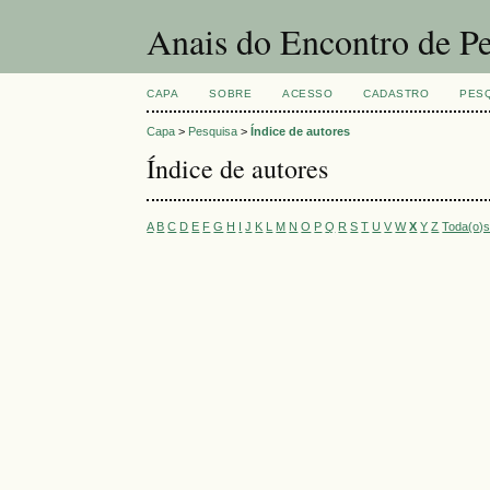
Anais do Encontro de Pe
CAPA
SOBRE
ACESSO
CADASTRO
PES
Capa
>
Pesquisa
>
Índice de autores
Índice de autores
A
B
C
D
E
F
G
H
I
J
K
L
M
N
O
P
Q
R
S
T
U
V
W
X
Y
Z
Toda(o)