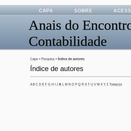
CAPA
SOBRE
ACES
Anais do Encontro
Contabilidade
Capa
>
Pesquisa
>
Índice de autores
Índice de autores
A
B
C
D
E
F
G
H
I
J
K
L
M
N
O
P
Q
R
S
T
U
V
W
X
Y
Z
Toda(o)s