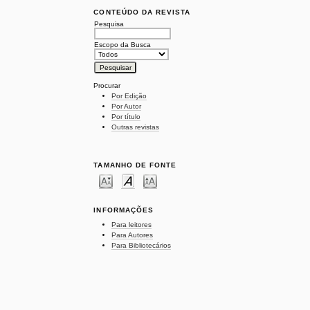
CONTEÚDO DA REVISTA
Pesquisa
Escopo da Busca
Procurar
Por Edição
Por Autor
Por título
Outras revistas
TAMANHO DE FONTE
INFORMAÇÕES
Para leitores
Para Autores
Para Bibliotecários