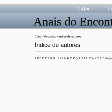
CAPA
S
Anais do Encont
Capa
>
Pesquisa
>
Índice de autores
Índice de autores
A
B
C
D
E
F
G
H
I
J
K
L
M
N
O
P
Q
R
S
T
U
V
W
X
Y
Z
Toda(o)